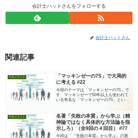
会計士ハットさんをフォローする
会計士ハットさん
関連記事
「マッキンゼーの7S」で大局的
マネジメント
に考える #22
今回のテーマは「マッキンゼーの7S」で
す マッキンゼーで50年以上も使われて
いる有名な「マッキンゼーの7S」という
フレームワークがあります。私にとっ
て、長年仕事でマネジメントを考える際
に最も役に立った考え方の一つがこの
名著「失敗の本質」から学ぶ（精
マネジメント
「マッキンゼーの7S」...
神論ではなく具体的な方法論を指
示しろ）（全9回の４回目） #77
今回は「『失敗の本質』から学ぶ」の第