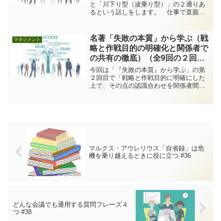
と「川下り型（波乗り型）」の２通りあ
るという話しをします。 仕事で直面す
る様々な課題への対処の仕方には、大雑
把に言えば、「山登り型」と「川下り型
（波乗り型）」の２つのタイプがありま
名著「失敗の本質」から学ぶ（戦
マネジメント
す（下記参照）。この２つ...
略と作戦目的の明確化と関係者で
の共有の徹底）（全9回の２回
目） #75
今回は「『失敗の本質』から学ぶ」の第
２回目で「戦略と作戦目的に明確にした
上で、その点の認識合わせを関係者間で
徹底的にしておけ」という話しをしま
す。 前回（第74回）から「『失敗の本
質』から学ぶ」というテーマで連載して
おり、私が「失敗の本質」...
マルクス・アウレリウス「自省録」は危
機を乗り越えるときに役に立つ #36
どんな会議でも通用する質問フレーズ４
つ #38