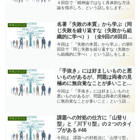
４回目で「精神論ではなく具体的な方法
論を指示しろ」という話しをします。
第74回から「『失敗の本質』から学ぶ」
というテーマで連載しており、私が「失
敗の本質」を読んで肝に銘じていること
名著「失敗の本質」から学ぶ（同
マネジメント
（８つ）を順にご紹介し...
じ失敗を繰り返すな（失敗から組
織的に学べ））（全9回の8回目）
#81
今回は「『失敗の本質』から学ぶ」の第8
回目で「同じ失敗を繰り返すな（失敗か
ら組織的に学べ）」という話しをしま
す。 第74回から「『失敗の本質』から
学ぶ」というテーマで連載しており、私
が「失敗の本質」を読んで肝に銘じてい
「手抜き」には好ましいものと悪
マネジメント
ること（８つ）を順にご...
いものがあるが、問題は両者の見
極めに無自覚なことが多いこと
#104
今回は「『手抜き』には好ましいものと
悪いものがあるが、問題は両者の見極め
に無自覚なことが多いこと」という話し
をします。 前回第103回目の記事（作戦
では常に残り時間を考えておくこと）の
参考として「作戦立案ではメリハリをつ
課題への対処の仕方に「山登り
マネジメント
けたペース配分が重要...
型」と「川下り型」の２つのタイ
プがある #46
今回は、課題への対処法に「山登り型」