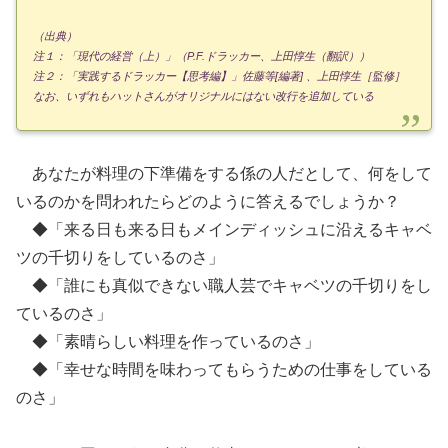
（出典）
注１：「現代の経営（上）」（P.F.ドラッカー、上田惇生（翻訳））
注２：「実践するドラッカー【思考編】」佐藤等[編著] 、上田惇生［監修］
なお、いずれもハットさんがオリジナルにはない改行を追加している
あなたが料理の下準備をする係の人だとして、何をして
いるのかを問われたらどのように答えるでしょうか？
◆「来る日も来る日もメインディッシュに沿えるキャベ
ツの千切りをしているのさ」
◆「誰にも真似できない職人芸でキャベツの千切りをし
ているのさ」
◆「素晴らしい料理を作っているのさ」
◆「幸せな時間を味わってもらうための仕事をしている
のさ」