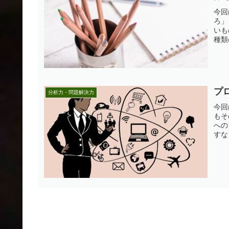
今回
ろ」
いも
種類
プ
分析力・問題解決力
今回
もそ
への
すな