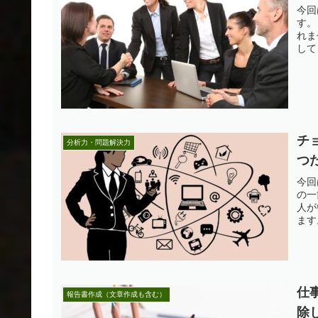
今回
す。
れま
して
チ
分析力・問題解決力
つだ
今回
の一
人が
ます
仕
報告書作成（文章作成も含む）
除し