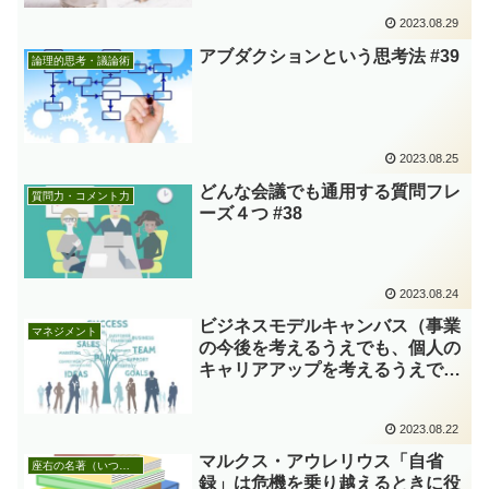
2023.08.29
アブダクションという思考法 #39
論理的思考・議論術
2023.08.25
どんな会議でも通用する質問フレ
質問力・コメント力
ーズ４つ #38
2023.08.24
ビジネスモデルキャンバス（事業
マネジメント
の今後を考えるうえでも、個人の
キャリアアップを考えるうえでも
有効なツール） #37
2023.08.22
マルクス・アウレリウス「自省
座右の名著（いつかあなたを救う本）
録」は危機を乗り越えるときに役