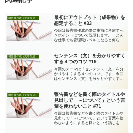
最初にアウトプット（成果物）を
報告書作成（文章作成も含む）
想定すること #33
今回は報告書作成の際に事前に考慮すべ
きポイントについて説明します。 どん
な仕事でも管理職レベルになると何らか
の報告書を作成する機会が格段に増えま
す。例えば、社長や取締役から「あの件
を調査して役員会で報告するように」と
センテンス（文）を分かりやすく
報告書作成（文章作成も含む）
か、事業部長から「部長会...
する４つのコツ #19
今回のテーマは「センテンス（文）を分
かりやすくする４つのコツ」です 今回
はセンテンス（文）を分かりやすくする
ためのちょっとしたコツをお話ししま
す。これからは「文章」を自分では書か
ないかもしれませんが… 先日NHKの番
報告書などを書く際のタイトルや
報告書作成（文章作成も含む）
組を見ていたらChatG...
見出しで「～について」という言
葉を使わないこと #71
今回は報告書などを書く際のタイトルや
見出しで「～について」という言葉を使
わないようにすると良いという話しをし
ます 仕事をするようになると報告書を
書く機会が多くなります。日報や月報の