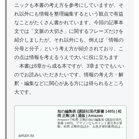
ニックも本書の考え方を参考にしていますが、そ
れ以外にも情報を整理編集するという観点で有益
なことがたくさん書かれています。今回の記事本
文では「文脈の大切さ」に関するフレーズだけを
紹介しましたが、それ以外にも、例えば「情報の
分母と分子」という考え方が紹介されており、こ
の点は情報を考えるうえで大いに役に立ちます
本書は6章から成る本ですが、3章まででもいい
のでお読みいただきたいです。情報の考え方・解
釈・編集などに関心がある方には得られるところ
大です。
知の編集術 (講談社現代新書 1485) | 松
岡 正剛 |本 | 通販 | Amazon
Amazonで松岡 正剛の知の編集術 (講談社現代
新書 1485)。アマゾンならポイント還元本が多
数。松岡 正剛作品ほか、お急ぎ便対象商品は当
日お届けも可能。また知の編集術 (講談社現代
新書 1485)もアマゾン配送商品なら通常配送無
amzn.to
料。