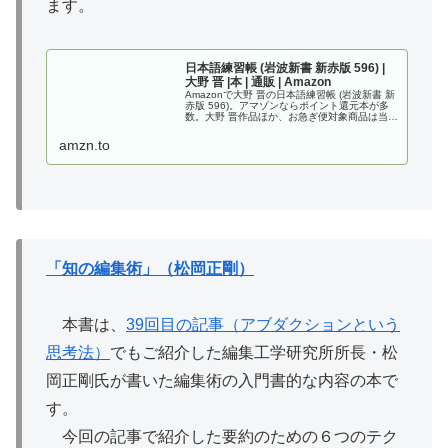
ます。
日本語練習帳 (岩波新書 新赤版 596) |
大野 晋 |本 | 通販 | Amazon
Amazonで大野 晋の日本語練習帳 (岩波新書 新
赤版 596)。アマゾンならポイント還元本が多
数。大野 晋作品ほか、お急ぎ便対象商品は当日
お届けも可能。また日本語練習帳 (岩波新書 新
赤版 596)もアマゾン配送商品なら通常配送無
amzn.to
料。
「知の編集術」（松岡正剛）
本書は、
39回目の記事（アブダクションという
思考法）
でもご紹介した編集工学研究所所長・松
岡正剛氏が書いた編集術の入門書的な内容の本で
す。
今回の記事で紹介した要約のための６つのテク