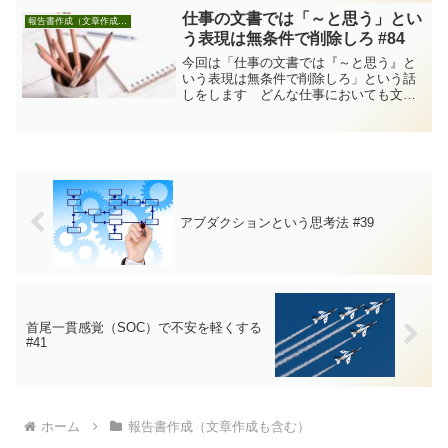
ように定期的な報告もあれば、視察報告
仕事の文書では「～と思う」とい
報告書作成（文章作成も含む）
のように不定期な報告もあ...
う表現は無条件で削除しろ #84
今回は「仕事の文書では『～と思う』と
いう表現は無条件で削除しろ」という話
しをします どんな仕事においても文書
を書く機会は多いものです。その種類は
日報や正式な報告書など様々ですが、ど
んな種類のものであれ、仕事の文書では
「～と思う」という表現は...
アブダクションという思考法 #39
首尾一貫感覚（SOC）で不安を軽くする
#41
ホーム
報告書作成（文章作成も含む）