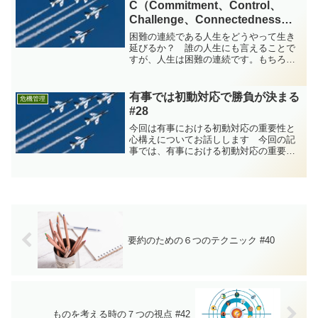
C（Commitment、Control、
Challenge、Connectedness）
#2
困難の連続である人生をどうやって生き
延びるか？ 誰の人生にも言えることで
すが、人生は困難の連続です。もちろん
人生では良いこともたくさんあるのです
が、良いことだけに終始する人生はそう
ないでしょう。長い人生では困難な状況
有事では初動対応で勝負が決まる
危機管理
に直面する場面も必ずあり...
#28
今回は有事における初動対応の重要性と
心構えについてお話しします 今回の記
事では、有事における初動対応の重要性
と心構えについてお話しします。仕事を
していると、全く予想もしていなかった
タイミングで有事に巻き込まれることが
あります。日常生活で有事...
要約のための６つのテクニック #40
ものを考える時の７つの視点 #42