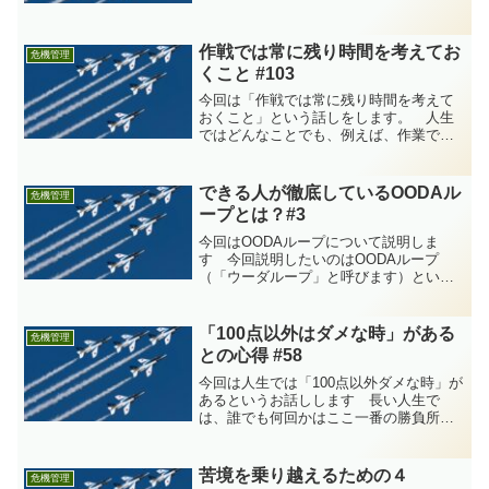
そのものを恥じる必要はないし、過度に
恐れる必要もありません。ただし、再起
不能になるような致命的な...
作戦では常に残り時間を考えてお
危機管理
くこと #103
今回は「作戦では常に残り時間を考えて
おくこと」という話しをします。 人生
ではどんなことでも、例えば、作業でも
交渉でもスポーツの試合でも、永遠に時
間があるわけではありません。何をする
にも制限時間（または期限）がありま
できる人が徹底しているOODAル
危機管理
す。言い換えれば、どんなこ...
ープとは？#3
今回はOODAループについて説明しま
す 今回説明したいのはOODAループ
（「ウーダループ」と呼びます）という
フレームワークです。OODAループの詳
細についてはこれからじっくり説明して
いくのですが、まず頭に入れておいて欲
「100点以外はダメな時」がある
危機管理
しいのは次の２点です。...
との心得 #58
今回は人生では「100点以外ダメな時」が
あるというお話しします 長い人生で
は、誰でも何回かはここ一番の勝負所と
いう場面に遭遇します。「100点以外はダ
メ」という場面です。それは人生におい
てそう頻繁にあるわけではないのです
苦境を乗り越えるための４
危機管理
が、もしも遭遇したと...