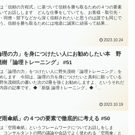
は「信頼の方程式」に基づいて信頼を勝ち取るための４つの要素
いてお話しします どんな仕事をしていても、お客様・取引先・
・同僚・部下などから深く信頼されたいと思うのは誰でも同じで
う。信頼を勝ち取るためには地道に誠実に頑張って結果...
2023.10.24
論理の力」を身につけたい人にお勧めしたい本 野
茂樹「論理トレーニング」 #51
は「論理の力」をつけたい人に野矢茂樹「論理トレーニング」を
めします 今回は、論理の力を身につけたいと真剣に願っている
野矢茂樹氏の書いた次の2冊を強くお勧めしますよ、というそれだ
内容の記事です。◆「新版 論理トレーニング」◆「...
2023.10.19
空雨傘紙」の４つの要素で徹底的に考える #50
は「空雨傘紙」というフレームワークについてお話しをしま
 コンサルタントの間の議論や会話でよく使われる「空雨傘」と