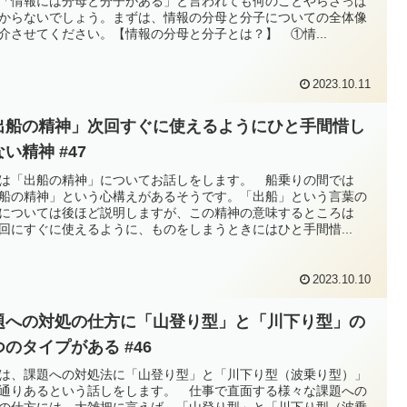
「情報には分母と分子がある」と言われても何のことやらさっぱ
からないでしょう。まずは、情報の分母と分子についての全体像
介させてください。【情報の分母と分子とは？】 ①情...
2023.10.11
出船の精神」次回すぐに使えるようにひと手間惜し
い精神 #47
は「出船の精神」についてお話しをします。 船乗りの間では
船の精神」という心構えがあるそうです。「出船」という言葉の
については後ほど説明しますが、この精神の意味するところは
回にすぐに使えるように、ものをしまうときにはひと手間惜...
2023.10.10
題への対処の仕方に「山登り型」と「川下り型」の
つのタイプがある #46
は、課題への対処法に「山登り型」と「川下り型（波乗り型）」
通りあるという話しをします。 仕事で直面する様々な課題への
の仕方には、大雑把に言えば、「山登り型」と「川下り型（波乗