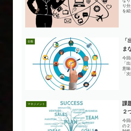
なり
り分
を紹
「
全般
まな
今回
「出
意味
「次
課
マネジメント
２
今回
の２
対処