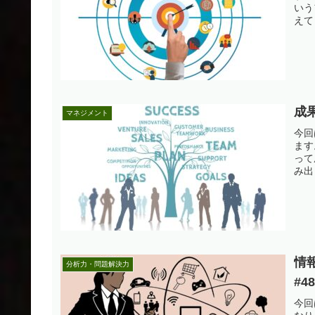
いう
えて
成
マネジメント
今回
ます
って
み出
情
分析力・問題解決力
#4
今回