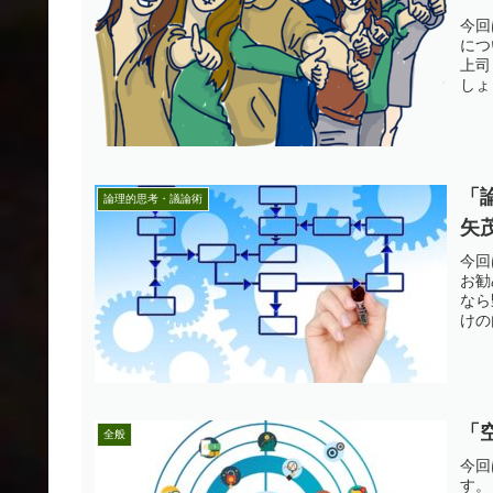
今回
につ
上司
しょ
「
論理的思考・議論術
矢
今回
お勧
なら
けの
「
全般
今回
す。