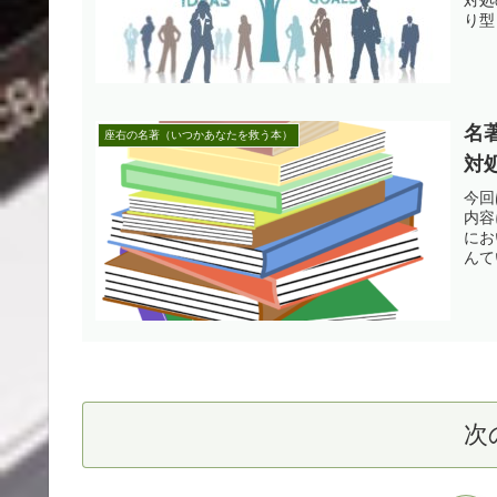
り型
名
座右の名著（いつかあなたを救う本）
対
今回
内容
にお
んて
次