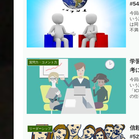
#5
今回
いう
は同
不満
学
質問力・コメント力
考に
今回
いう
「I
の仕
信
リーダーシップ
#5