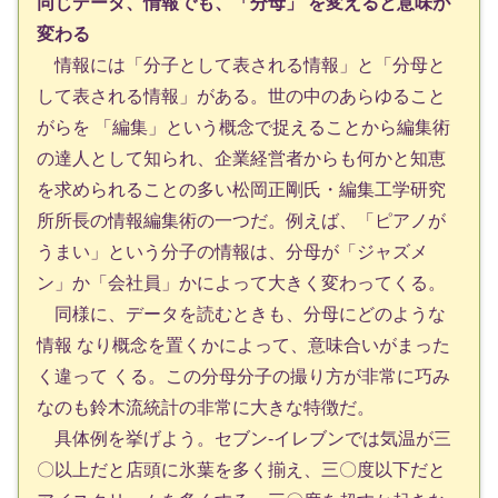
同じデータ、情報でも、「分母」 を変えると意味が
変わる
情報には「分子として表される情報」と「分母と
して表される情報」がある。世の中のあらゆること
がらを 「編集」という概念で捉えることから編集術
の達人として知られ、企業経営者からも何かと知恵
を求められることの多い松岡正剛氏・編集工学研究
所所長の情報編集術の一つだ。例えば、「ピアノが
うまい」という分子の情報は、分母が「ジャズメ
ン」か「会社員」かによって大きく変わってくる。
同様に、データを読むときも、分母にどのような
情報 なり概念を置くかによって、意味合いがまった
く違って くる。この分母分子の撮り方が非常に巧み
なのも鈴木流統計の非常に大きな特徴だ。
具体例を挙げよう。セブン-イレブンでは気温が三
〇以上だと店頭に氷葉を多く揃え、三〇度以下だと