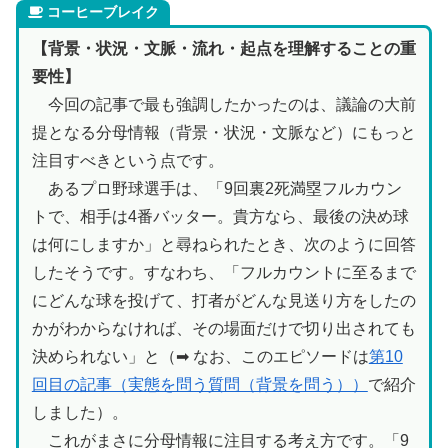
コーヒーブレイク
【背景・状況・文脈・流れ・起点を理解することの重
要性】
今回の記事で最も強調したかったのは、議論の大前
提となる分母情報（背景・状況・文脈など）にもっと
注目すべきという点です。
あるプロ野球選手は、「9回裏2死満塁フルカウン
トで、相手は4番バッター。貴方なら、最後の決め球
は何にしますか」と尋ねられたとき、次のように回答
したそうです。すなわち、「フルカウントに至るまで
にどんな球を投げて、打者がどんな見送り方をしたの
かがわからなければ、その場面だけで切り出されても
決められない」と（➡ なお、このエピソードは
第10
回目の記事（実態を問う質問（背景を問う））
で紹介
しました）。
これがまさに分母情報に注目する考え方です。「9