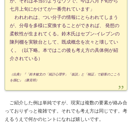
が、それは本当のようなウソで、今は六月下旬から
七月上旬にかけてが一番売れています」
われわれは、つい分子の情報にとらわれてしまう
が、分母を多様に変換することができれば、 発想の
柔軟性が生まれてくる。鈴木氏はセブン-イレブンの
陳列棚を実験台として、既成概念を次々と壊してい
く。（以下略。本ではこの後も考え方の具体例が紹
介されている）
（出典）『「鈴木敏文の「統計心理学」「仮説」と「検証」で顧客のこころ
を掴む』（勝見明）
ご紹介した例は単純ですが、現実は複数の要素が絡み合
っておりずっと複雑です。それでも考え方は同じです。考
えるうえで何かのヒントになれば嬉しいです。