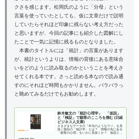
クさを感じます。松岡氏のように「分母」という
言葉を使っていたとしても、仮に文章だけで説明
していたらそれほど印象に残らない考え方だった
と思いますが、今回の記事にも紹介した図解にし
たことで一気に記憶に残るものとなりました。
本書のタイトルには「統計」の言葉があります
が、統計というよりは、情報の背後にある意味合
いをどのように読み取るのかということを考えさ
せてくれる本です。さっと読める本なので読み通
すのにそれほど時間もかかりません。パラパラっ
と眺めてみるだけでもお勧めします。
鈴木敏文の「統計心理学」 「仮説」
と「検証」で顧客のこころを掴む (日経
ビジネス人文庫)
さまざまなデータの「本当のようなウソ」を見
抜く独自の「統計学」とは？ 情報の先にある
「顧客の心理」をいかに見抜くか？ 仮説と検
証の繰り返しで、「正しい解答」を見つけ出し
amzn.to