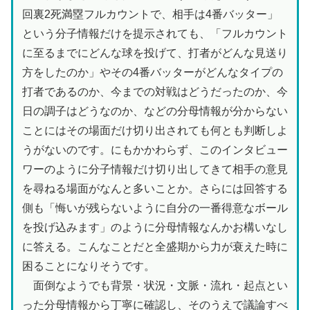
回裏2死満塁フルカウントで、相手は4番バッター」
という分子情報だけを提示されても、「フルカウント
に至るまでにどんな球を投げて、打者がどんな見送り
方をしたのか」やその4番バッターがどんなタイプの
打者であるのか、今までの対戦はどうだったのか、今
日の調子はどうなのか、などの分母情報が分からない
ことにはその場面だけ切り出されても何とも判断しよ
うがないのです。にもかかわらず、このインタビュー
ワーのように分子情報だけ切り出してきて相手の意見
を尋ねる場面がなんと多いことか。さらには回答する
側も「悔いが残らないように自分の一番得意なボール
を投げ込みます」のように分母情報なんかお構いなし
に答える。こんなことだと全盛期から力が衰えた時に
困ることになりそうです。
面倒なようでも背景・状況・文脈・流れ・起点とい
った分母情報から丁寧に確認し、そのうえで議論すべ