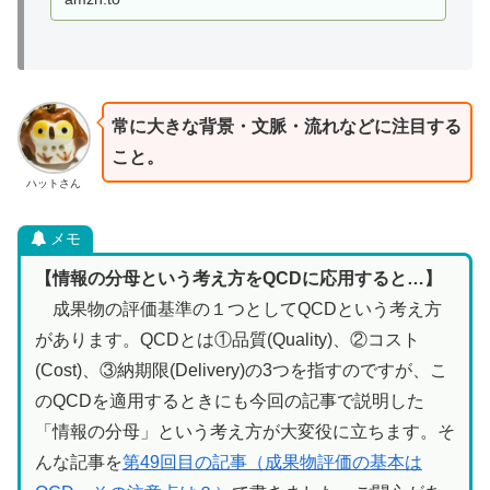
ていく鈴木流情報分析術を全公開。
常に大きな背景・文脈・流れなどに注目する
こと。
ハットさん
メモ
【情報の分母という考え方をQCDに応用すると…】
成果物の評価基準の１つとしてQCDという考え方
があります。QCDとは①品質(Quality)、②コスト
(Cost)、③納期限(Delivery)の3つを指すのですが、こ
のQCDを適用するときにも今回の記事で説明した
「情報の分母」という考え方が大変役に立ちます。そ
んな記事を
第49回目の記事（成果物評価の基本は