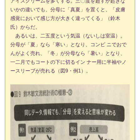
アイスクリームを多くする。三〇度を超すか起きな
いかの違いでも、分母に「真夏」を置くと、「皮膚
感覚において感じ方が大きく違ってくる」（鈴木
氏）からだ。
あるいは、二五度という気温（ないしは室温）。
分母が「夏」なら「寒い」となり、コンビ ニでおで
んがよく売れ、「冬」が分母なら「暑い」となり、
一二月でもコートの下に切るイン ナー用に半袖やノ
ースリーブが売れる（図9・例1）。