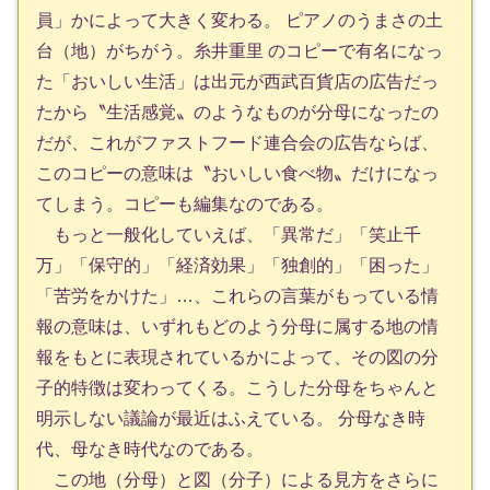
員」かによって大きく変わる。 ピアノのうまさの土
台（地）がちがう。糸井重里 のコピーで有名になっ
た「おいしい生活」は出元が西武百貨店の広告だっ
たから〝生活感覚〟のようなものが分母になったの
だが、これがファストフード連合会の広告ならば、
このコピーの意味は〝おいしい食べ物〟だけになっ
てしまう。コピーも編集なのである。
もっと一般化していえば、「異常だ」「笑止千
万」「保守的」「経済効果」「独創的」「困った」
「苦労をかけた」…、これらの言葉がもっている情
報の意味は、いずれもどのよう分母に属する地の情
報をもとに表現されているかによって、その図の分
子的特徴は変わってくる。こうした分母をちゃんと
明示しない議論が最近はふえている。 分母なき時
代、母なき時代なのである。
この地（分母）と図（分子）による見方をさらに