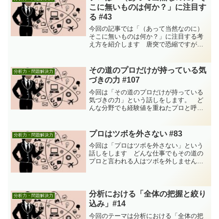
いても問題が認識されれば...
こに無いものは何か？」に注目す
る #43
今回の記事では「（あって当然なのに）
そこに無いものは何か？」に注目する考
え方を紹介します 唐突で恐縮ですが、
今回はシャーロック・ホームズの有名な
次のシーンから始めさせてください。グ
レゴリー警部は尋ねた。「ほかに私が注
その道のプロだけが持っている気
分析力・問題解決力
意すべき点はありませんか...
づきの力 #107
今回は「その道のプロだけが持っている
気づきの力」という話しをします。 ど
んな分野でも経験値を重ねたプロと呼ば
れる人は、鋭い観察眼を持っています。
素人なら見逃してしまうような小さなこ
とでも一流のプロなら気がつきます。そ
プロはツボを外さない #83
分析力・問題解決力
こが一流のプロと素人との...
今回は「プロはツボを外さない」という
話しをします どんな仕事でもその道の
プロと言われる人はツボを外しません。
そして、そのツボへのアプローチも的確
です。今回の記事で言いたいのは、一流
を目指すならいつもそのことを意識して
おきましょうということで...
分析における「全体の把握と絞り
分析力・問題解決力
込み」#14
今回のテーマは分析における「全体の把