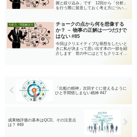
握と絞り込み」です 12回から「分析」
を行う際に留意しておく考え方について
説明をしています。今回のテーマは、分
析における「全体の把握と絞り込み」と
いう内容のお話しをします（なお今回の
チョークの点から何を想像する
分析力・問題解決力
記事は、12回記事「分...
か？ － 物事の正解は一つだけで
はない #85
今回はクリエイティブな発想をしたいと
きに私が決まって思い出す本の一節を紹
介します 世の中にはとてもクリエイテ
ィブな発想をする人がいて、そういう人
と一緒に仕事をするとたくさんの刺激を
もらえます。同時に、どうしたら自分も
あんな風にクリエイティブ...
「出船の精神」次回すぐに使えるように
ひと手間惜しまない精神 #47
成果物評価の基本はQCD。その注意点
は？ #49