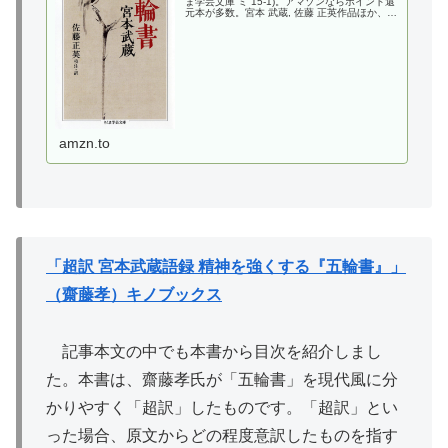
ま学芸文庫 ミ 15-1)。アマゾンならポイント還
元本が多数。宮本 武蔵, 佐藤 正英作品ほか、お
急ぎ便対象商品は当日お届けも可能。また五輪
書 (ちくま学芸文庫 ミ 15-1)もアマゾン...
amzn.to
「超訳 宮本武蔵語録 精神を強くする『五輪書』」
（齋藤孝）キノブックス
記事本文の中でも本書から目次を紹介しまし
た。本書は、齋藤孝氏が「五輪書」を現代風に分
かりやすく「超訳」したものです。「超訳」とい
った場合、原文からどの程度意訳したものを指す