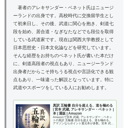
著者のアレキサンダー・ベネット氏はニュージ
ーランドの出身です。高校時代に交換留学生とし
て初来日し、その後、武道に関心を抱き、剣道七
段を始め、居合道・なぎなたなどでも段位を取得
している武道家です。現在は関西大学教授として
日本思想史・日本文化論などを研究しています。
そんな経歴をお持ちのベネット氏が書いた本だけ
に、剣道高段者の視点もあり、ニュージーランド
出身者だからこそ持ちうる視点や言語化できる観
点もあり、一味違った解説となっています。特に
武道やスポーツをしている人にお勧めします。
真訳 五輪書 自分を超える、道を極める
| 宮本 武蔵, アレキサンダー・ベネット |
本 | 通販 | Amazon
Amazonで宮本 武蔵, アレキサンダー・ベネッ
トの真訳 五輪書 自分を超える、道を極める。
アマゾンならポイント還元本が多数。宮本 武
蔵, アレキサンダー・ベネット作品ほか、お急