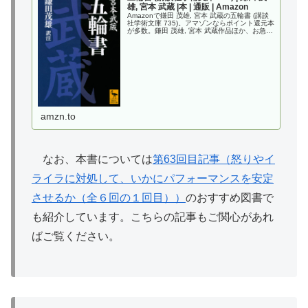
雄, 宮本 武蔵 |本 | 通販 | Amazon
Amazonで鎌田 茂雄, 宮本 武蔵の五輪書 (講談
社学術文庫 735)。アマゾンならポイント還元本
が多数。鎌田 茂雄, 宮本 武蔵作品ほか、お急ぎ
便対象商品は当日お届けも可能。また五輪書
(講談社学術文庫 735)もアマゾン配送商品な
ら...
amzn.to
なお、本書については
第63回目記事（怒りやイ
ライラに対処して、いかにパフォーマンスを安定
させるか（全６回の１回目））
のおすすめ図書で
も紹介しています。こちらの記事もご関心があれ
ばご覧ください。