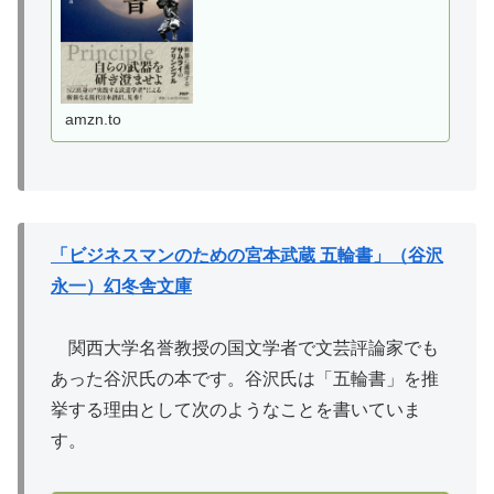
ぎ便対象商品は当日お届けも可能。また真訳 五
輪書 自分を超え...
amzn.to
「ビジネスマンのための宮本武蔵 五輪書」（谷沢
永一）幻冬舎文庫
関西大学名誉教授の国文学者で文芸評論家でも
あった谷沢氏の本です。谷沢氏は「五輪書」を推
挙する理由として次のようなことを書いていま
す。