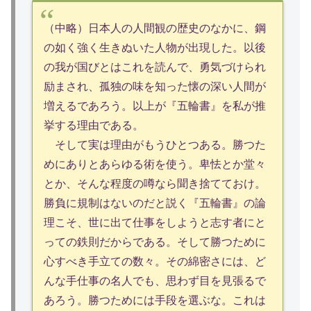
（中略）日本人の人間観の歴史のなかに、鋼
の如く強く生きぬいた人物が出現した。以後
の我が国びとはこれを読んで、勇気づけられ
励まされ、孤独の味を知った懐の深い人間が
増えるであろう。以上が『五輪書』を私が推
挙する理由である。
そして実は理由がもうひとつある。勝つた
めにありとあらゆる術を使う。卑怯とか堂々
とか、そんな程度の噂なら聞き捨てておけ。
勝負に規制はないのだと説く『五輪書』の論
理こそ、世に出て仕事をしようと志す者にと
っての鉄則だからである。そして勝つために
心すべき手立ての数々。その綿密さには、ど
んな手仕事の名人でも、思わず目を見張るで
あろう。勝つためには手段を選ぶな。これは