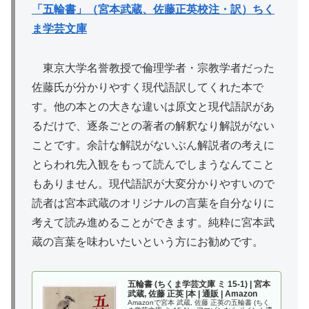
「五輪書」（宮本武蔵、佐藤正英校注・訳）ちく
ま学芸文庫
東京大学名誉教授で倫理学者・宗教学者だった
佐藤氏が分かりやすく現代語訳してくれた本で
す。他の本との大きな違いは原文と現代語訳があ
るだけで、逐条ごとの著者の解釈なり解説がない
ことです。余計な解説がないぶん解説者の考えに
とらわれ先入観をもって読んでしまうなんてこと
もありません。現代語訳が大変分かりやすいので
読者は宮本武蔵のオリジナルの言葉を自分なりに
考えて読み進めることができます。純粋に宮本武
蔵の言葉を味わいたいという方にお勧めです。
五輪書 (ちくま学芸文庫 ミ 15-1) | 宮本
武蔵, 佐藤 正英 |本 | 通販 | Amazon
Amazonで宮本 武蔵, 佐藤 正英の五輪書 (ちく