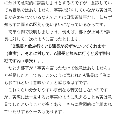
に分けて意識的に議論しようとするのですが、意識してい
ても容易ではありません。事実の顔をしていながら実は意
見が込められているなんてことは日常茶飯事だし、知らず
知らずに両者の区別があいまいになっているからです。
簡単な例で説明しましょう。例えば、部下が上司のA課
長に対して、次のように言ったとします。
「B課長と飲み行くとB課長が必ずおごってくれます
（事実）。それに対して、A課長と飲みに行くと必ず割り
勘ですね（事実）。」
たとえ部下が「事実を言っただけで他意はありません」
と補足したとしても、このように言われたA課長は『俺に
もおごれという意味か？』と感じるはずです。
これくらい分かりやすい事例なら苦労はしないのです
が、実際には一見すると事実のように思えることも実は意
見でしたということが多くあり、さらに意図的に仕組まれ
ていたりするケースもあります。