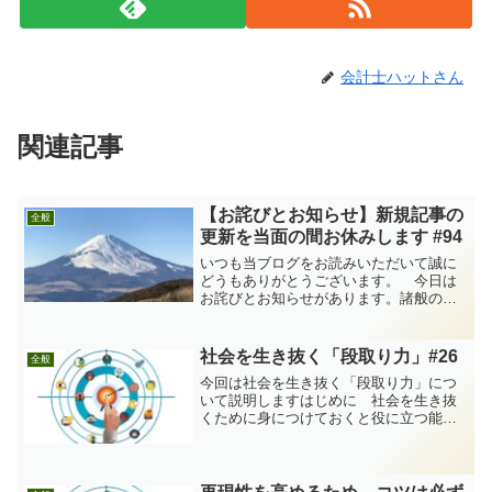
会計士ハットさん
関連記事
【お詫びとお知らせ】新規記事の
全般
更新を当面の間お休みします #94
いつも当ブログをお読みいただいて誠に
どうもありがとうございます。 今日は
お詫びとお知らせがあります。諸般の事
情から2024年6月11日付の第93回記事を
最後に新規記事を書いておりません。何
のご説明もないままブログを休止してお
社会を生き抜く「段取り力」#26
全般
りますことをまず...
今回は社会を生き抜く「段取り力」につ
いて説明しますはじめに 社会を生き抜
くために身につけておくと役に立つ能力
の一つとして「段取り力」があります。
「段取り力」については、もっと早い段
階で記事にしようかと考えていたことも
あるのですが、このタイミ...