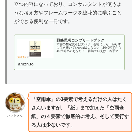
立つ内容になっており、コンサルタントが使うよ
うな考え方やフレームワークを総花的に学ぶこと
ができる便利な一冊です。
戦略思考コンプリートブック
本書の想定読者はズバリ、会社にぶら下がらず
に生き抜いていかねばならない、20代後半から
40代前半のあなた！ 職階でいえば、若手マネ
ジャーから課長クラス。この年代には、日々降
りかかる課題に対する解決力が求められる。し
かし、ビジネス上の戦略に絶...
amzn.to
「空雨傘」の3要素で考えるだけの人はたく
さんいますが、「紙」まで加えた「空雨傘
ハットさん
紙」の４要素で徹底的に考え、そして実行す
る人は少ないです。