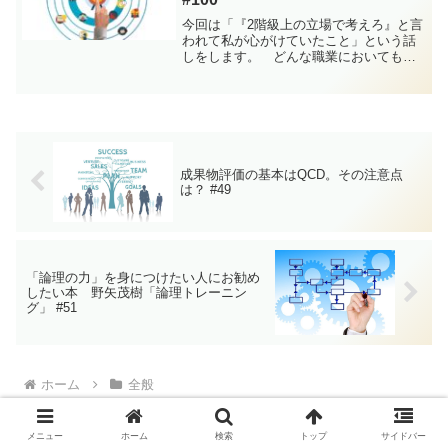
今回は「『2階級上の立場で考えろ』と言
われて私が心がけていたこと」という話
しをします。 どんな職業においても経
験値が低い新人の頃は「もっと視座を高
めるように」と頻繁に指導されます。そ
して、視座を高めるための具体的な方法
の１つとして「２階級上...
成果物評価の基本はQCD。その注意点
は？ #49
「論理の力」を身につけたい人にお勧め
したい本 野矢茂樹「論理トレーニン
グ」 #51
ホーム
全般
メニュー
ホーム
検索
トップ
サイドバー