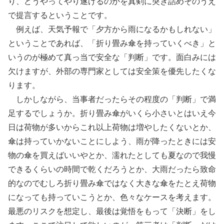
り、どうやってやり遂げるのかを真剣に突き詰めそのうえ
で提言するということです。
例えば、天気予報で「夕方から雨になるかもしれない」
ということであれば、「折り畳み傘を持っていくべき」と
いうのが極めて真っ当で安全な「判断」です。面白みには
欠けますが、外部の専門家としては安全策を優先したくな
ります。
しかしながら、当事者だったらその程度の「判断」で満
足するでしょうか。折り畳み傘がいくら小さいとはいえ今
日は荷物が多いからこれ以上荷物は増やしたくないとか、
傘は持っていかないことにしよう、雨が降ったときには安
物の傘を買えばいいやとか、濡れたとしても夏なので我慢
できるくらいの時間で乾くだろうとか、大雨だったら致命
的なのでむしろ折り畳み傘ではなく大きな傘をたとえ荷物
になっても持っていこうとか、色々なケースを考えます。
最悪のリスクを想定し、最後は覚悟をもって「決断」をし