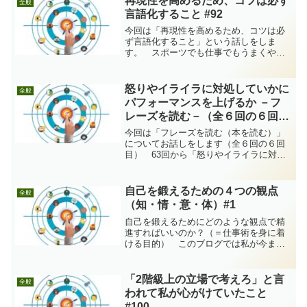
再現性を高めるため、コツは必ず
全般
言語化すること #92
今回は「再現性を高めるため、コツは必
ず言語化すること」という話しをしま
す。 スポーツでも仕事でもうまくやる
ためにはちょっとしたコツがあります。
だから、どんな分野でも上達しようと思
えばそのコツを身についておく必要があ
怒りやイライラに対処していかに
全般
ります。そんなことはわざわ...
パフォーマンスを上げるか －フ
レーズを読む－（全６回の６回
目） #68
今回は「フレーズを読む（本を読む）」
についてお話しをします（全６回の６回
目） 63回から「怒りやイライラに対処
して、いかにパフォーマンスを安定させ
るか」というテーマを取り上げていま
す。今回は最終回で「フレーズを読む
自己を鍛えるための４つの観点
全般
（本を読む）」についてお話...
（知・情・意・体）#1
自己を鍛えるためにどのような観点で精
進すればいいのか？（＝仕事術を身に着
ける目的） このブログでは私が今まで
身に着けてきた様々な仕事術を発信予定
ですが、具体的な内容に入る前にまず最
初に明確にしておきたいことがありま
「2階級上の立場で考えろ」と言
全般
す。それは、どのような目的...
われて私が心がけていたこと
#100