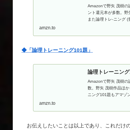
Amazonで野矢 茂樹
ント還元本が多数。野
また論理トレ-ニング 
料。
amzn.to
◆「論理トレーニング101題」
論理トレーニング101題
Amazonで野矢 茂
数。野矢 茂樹作品ほ
ニング101題もアマゾ
amzn.to
お伝えしたいことは以上であり、これだけの