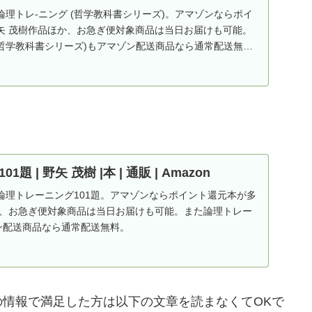
の論理トレ-ニング (哲学教科書シリーズ)。アマゾンならポイ
矢 茂樹作品ほか、お急ぎ便対象商品は当日お届けも可能。
(哲学教科書シリーズ)もアマゾン配送商品なら通常配送無
 | 野矢 茂樹 |本 | 通販 | Amazon
樹の論理トレーニング101題。アマゾンならポイント還元本が多
か、お急ぎ便対象商品は当日お届けも可能。また論理トレー
ン配送商品なら通常配送無料。
情報で満足した方は以下の文章を読まなくてOKで