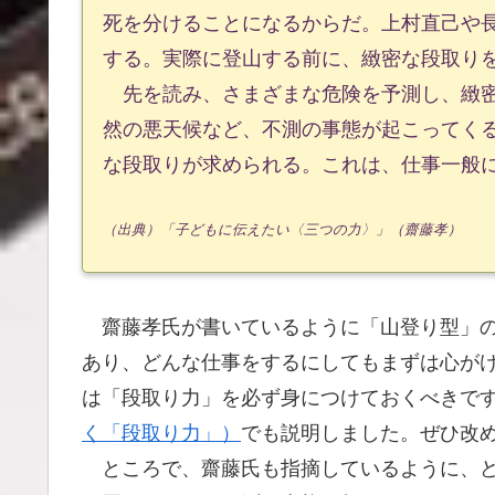
死を分けることになるからだ。上村直己や
する。実際に登山する前に、緻密な段取り
先を読み、さまざまな危険を予測し、緻密
然の悪天候など、不測の事態が起こってく
な段取りが求められる。これは、仕事一般
（出典）「子どもに伝えたい〈三つの力〉」（齋藤孝）
齋藤孝氏が書いているように「山登り型」の
あり、どんな仕事をするにしてもまずは心が
は「段取り力」を必ず身につけておくべきで
く「段取り力」）
でも説明しました。ぜひ改
ところで、齋藤氏も指摘しているように、ど