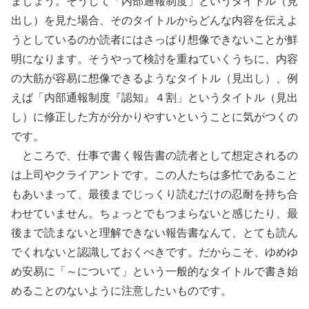
ましょう。そうして「内部通報制度」というタイトル（見
出し）を見た場合、そのタイトルからどんな内容を伝えよ
うとしているのか読者にはさっぱり想像できないことが鮮
明になります。そうやって検討を重ねていくうちに、内容
の大筋が容易に想像できるようなタイトル（見出し）、例
えば「内部通報制度『認知』４割」というタイトル（見出
し）に修正した方が分かりやすいということに気がつくの
です。
ところで、仕事で書く報告書の読者として想定されるの
は上司やクライアントです。この人たちは多忙であること
もあいまって、最後までじっくり読むだけの忍耐を持ち合
わせていません。ちょっとでもつまらないと感じたり、最
後まで読まないと理解できない報告書なんて、とても読ん
でくれないと認識しておくべきです。だからこそ、ゆめゆ
め安易に「～について」という一般的なタイトルで書き始
めることのないように注意したいものです。