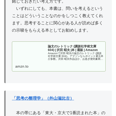
銘じておきたい考え方です。
いずれにしても、本書は、問いを考えるという
ことはどういうことなのかをしつこく教えてくれ
ます。思考することに関心がある人が読めば多く
の示唆をもらえる本としてお勧めします。
論文のレトリック (講談社学術文庫
604) | 沢田 昭夫 |本 | 通販 | Amazon
Amazonで沢田 昭夫の論文のレトリック (講談
社学術文庫 604)。アマゾンならポイント還元本
が多数。沢田 昭夫作品ほか、お急ぎ便対象商品
は当日お届けも可能。また論文のレトリック
(講談社学術文庫 604)もアマゾン配送商品なら
amzn.to
通常配送...
「思考の整理学」（外山滋比古）
本の帯にある「東大・京大で1番読まれた本」の