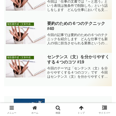
今回は「仕事の文書では『～と思う』と
いう表現は無条件で削除しろ」という話
しをします どんな仕事においても文書
を書く機会は多いものです。その種類は
日報や正式な報告書など様々ですが、ど
んな種類のものであれ、仕事の文書では
要約のための６つのテクニック
報告書作成（文章作成も含む）
「～と思う」という表現は...
#40
今回の記事では要約のための６つのテク
ニックを紹介します どんな仕事でも新
人の頃に担当させられる業務というのは
面倒に感じる作業が多いものですが、そ
の中の１つに様々な情報をまとめる作業
（要約の作成）があります。例えば、
センテンス（文）を分かりやすく
報告書作成（文章作成も含む）
「昨日の会議のポイントをま...
する４つのコツ #19
今回のテーマは「センテンス（文）を分
かりやすくする４つのコツ」です 今回
はセンテンス（文）を分かりやすくする
ためのちょっとしたコツをお話ししま
す。これからは「文章」を自分では書か
ないかもしれませんが… 先日NHKの番
組を見ていたらChatG...
致命的な失敗への対処法 #70
メニュー
ホーム
検索
トップ
サイドバー