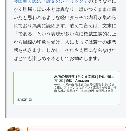
澤田昭夫氏の「論文のレトリック」
のようなとに
かく理屈っぽい本とは異なり、思いつくままに書
いたと思われるような軽いタッチの内容が集めら
れており気楽に読めます。敢えて言えば、文末に
「である」という表現が多い点に権威主義的な上
から目線の印象を受け、人によっては若干の嫌悪
感を抱きます。しかし、それさえ気にならなけれ
ばとても楽しめる本としてお勧めします。
思考の整理学 (ちくま文庫) | 外山 滋比
古 |本 | 通販 | Amazon
Amazonで外山 滋比古の思考の整理学 (ちくま
文庫)。アマゾンならポイント還元本が多数。外
山 滋比古作品ほか、お急ぎ便対象商品は当日お
届けも可能。また思考の整理学 (ちくま文庫)も
アマゾン配送商品なら通常配送無料。
amzn.to