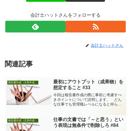
会計士ハットさんをフォローする
会計士ハットさん
関連記事
最初にアウトプット（成果物）を
報告書作成（文章作成も含む）
想定すること #33
今回は報告書作成の際に事前に考慮すべ
きポイントについて説明します。 どん
な仕事でも管理職レベルになると何らか
の報告書を作成する機会が格段に増えま
す。例えば、社長や取締役から「あの件
を調査して役員会で報告するように」と
仕事の文書では「～と思う」とい
報告書作成（文章作成も含む）
か、事業部長から「部長会...
う表現は無条件で削除しろ #84