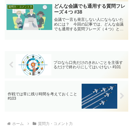
きです）。前回までのおさらい（当記事
どんな会議でも通用する質問フレ
質問力・コメント力
は#8から続いています）...
ーズ４つ #38
会議で一言も発言しない人にならないた
めには？ 今回の記事では、どんな会議
でも通用する質問フレーズ（４つ）とい
うのがあって、それさえ知っておけばど
んな会議に出ても誰でもすぐに発言がで
きますよというお話しをします。 とこ
ろで、なんでこんなことを...
プロなら口先だけのきれいごとを主張す
るだけで終わりにしてはいけない #101
作戦では常に残り時間を考えておくこと
#103
ホーム
質問力・コメント力