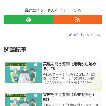
会計士ハットさんをフォローする
会計士ハットさん
関連記事
実態を問う質問（定義から始め
質問力・コメント力
る）#8
今回のテーマは「①それは何か？（定
義）」です 今日は「実態を問う質問
（どんな状況下で何が起きているの
か）」の「①それは何か？（定義）」に
関して説明していきます（今回の記事
は、前回記事「どんな場面でも通用する
実態を問う質問（影響を問う）
質問力・コメント力
質問（問い）の構造 #7」の続きで...
#11
今回のテーマは「影響を問う」です 今