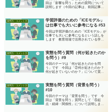
回は「影響を問う」ための質問について
説明します（今回の記事は、前回記事
「実態を問う質問（背景を問う）#10」の
続きです）。前回までのおさらい（当記
事は#8からの続きです） まず前回まで
学習評価のための「ICEモデル」
質問力・コメント力
の内容を簡単におさら...
は仕事でも大いに参考になる #53
今回は学習評価のための「ICEモデル」が
仕事でも大いに参考になるという話しを
します 教育現場で活用されている学習
評価モデルとして「ICE（アイス）モデ
ル」というフレームワークがあります。
教育関係の仕事にでも従事していない限
実態を問う質問（何が起きたのか
質問力・コメント力
りなかなか見聞きす...
を問う）#9
今回のテーマは「何が起きたのかを問
う」です 今回は「②何が起きたのか？
何が起きていないのか？」について質問
する際に注意すべき事項を説明します
（今回の記事は、前回記事「実態を問う
質問（定義から始める）#8」の続きで
実態を問う質問（背景を問う）
質問力・コメント力
す）。前回記事のおさらい ま...
#10
今回のテーマは「背景を問う」です 今
回は「背景を問う」質問として「⑤起
点・経緯・関係性」について説明します
（今回の記事は、前回記事「実態を問う
質問（何が起きたのかを問う）#9」の続