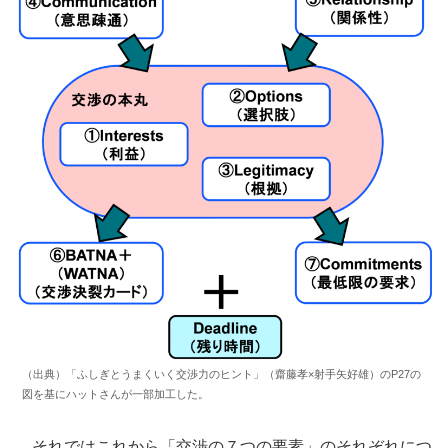
（出典）「ふしぎとうまくいく交渉力のヒント」（齋藤孝×射手矢好雄）のP27の
図を基にハットさんが一部加工した。
それではこれから「交渉の７つの要素」のそれぞれにつ