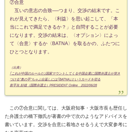
⑦合意
互いの意志の合致──つまり、交渉の結末です。こ
れが見えてきたら、〈利益〉を思い起こして、「本
当にこれで満足できるか？」と自問することが必要
になります。交渉の結末は、〈オプション〉によっ
て〈合意〉するか〈BATNA〉を取るかの、ふたつに
ひとつとなります。
（出典）
｢これが中国のルールだ｣国家マウントしてくる中国企業に国際弁護士が突き
つける”奥の手”ちゃぶ台返しには｢BATNA｣というカードを切る
射手矢 好雄（国際弁護士）PRESIDENT Online 2022/06/28
この⑦合意に関しては、大阪府知事・大阪市長も歴任し
た弁護士の橋下徹氏が著書の中で次のようなアドバイスを
書いています。交渉を合意に着地させるうえで大変参考に