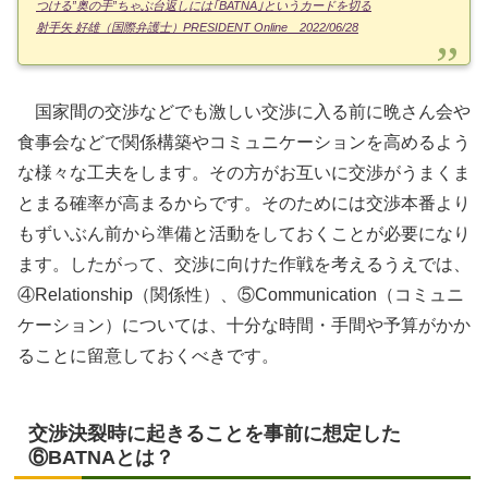
つける”奥の手”ちゃぶ台返しには｢BATNA｣というカードを切る
射手矢 好雄（国際弁護士）PRESIDENT Online 2022/06/28
国家間の交渉などでも激しい交渉に入る前に晩さん会や
食事会などで関係構築やコミュニケーションを高めるよう
な様々な工夫をします。その方がお互いに交渉がうまくま
とまる確率が高まるからです。そのためには交渉本番より
もずいぶん前から準備と活動をしておくことが必要になり
ます。したがって、交渉に向けた作戦を考えるうえでは、
④Relationship（関係性）、⑤Communication（コミュニ
ケーション）については、十分な時間・手間や予算がかか
ることに留意しておくべきです。
交渉決裂時に起きることを事前に想定した
⑥BATNAとは？