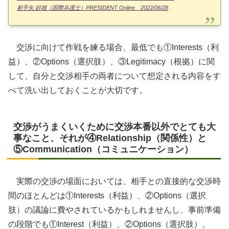
射手矢 好雄（国際弁護士）PRESIDENT Online 2022/06/28
交渉に向けて作戦を練る場合、最低でも①Interests（利
益）、②Options（選択肢）、③Legitimacy（根拠）に関
して、自分と交渉相手の両者について想定される内容をす
べて洗い出しておくことが大切です。
交渉がうまくいくために交渉本番以外でとても大
事なこと、それが④Relationship（関係性）と
⑤Communication（コミュニケーション）
実際の交渉の場面においては、相手との直接的な交渉時
間のほとんどは①Interests（利益）、②Options（選択
肢）の議論に費やされているかもしれませんし、事前準備
の段階でも①Interest（利益）、②Options（選択肢）、