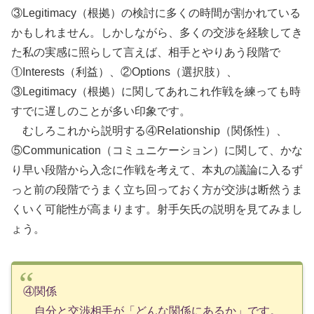
③Legitimacy（根拠）の検討に多くの時間が割かれている
かもしれません。しかしながら、多くの交渉を経験してき
た私の実感に照らして言えば、相手とやりあう段階で
①Interests（利益）、②Options（選択肢）、
③Legitimacy（根拠）に関してあれこれ作戦を練っても時
すでに遅しのことが多い印象です。
むしろこれから説明する④Relationship（関係性）、
⑤Communication（コミュニケーション）に関して、かな
り早い段階から入念に作戦を考えて、本丸の議論に入るず
っと前の段階でうまく立ち回っておく方が交渉は断然うま
くいく可能性が高まります。射手矢氏の説明を見てみまし
ょう。
④関係
自分と交渉相手が「どんな関係にあるか」です。