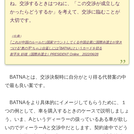
ね。交渉するときはつねに、「この交渉が成立しな
かったらどうするか」を考えて、交渉に臨むことが
大切です。
（出典）
｢これが中国のルールだ｣国家マウントしてくる中国企業に国際弁護士が突き
つける”奥の手”ちゃぶ台返しには｢BATNA｣というカードを切る
射手矢 好雄（国際弁護士）PRESIDENT Online 2022/06/28
BATNAとは、交渉決裂時に自分がとり得る代替案の中
で最も良い案です。
BATNAをより具体的にイメージしてもらうために、１
つの例として、車を購入するときのケースで説明しましょ
う。いま、Aというディーラーの扱っているある車が欲し
いのでディーラーAと交渉中だとします。契約途中でどう